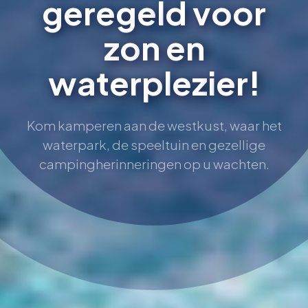
g
e
r
e
g
e
l
d
v
o
o
r
z
o
n
e
n
w
a
t
e
r
p
l
e
z
i
e
r
!
Kom kamperen aan de westkust, waar het
waterpark, de speeltuin en gezellige
campingherinneringen op u wachten.