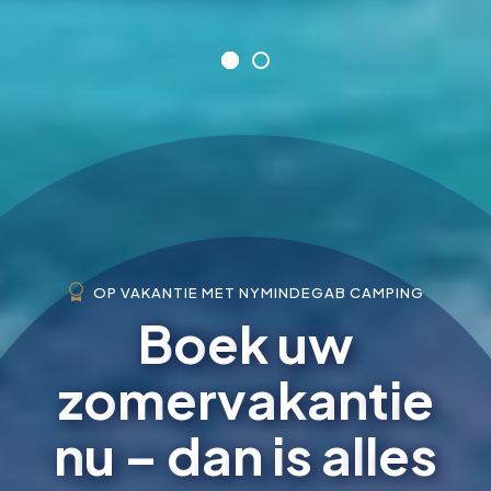
OP VAKANTIE MET NYMINDEGAB CAMPING
B
o
e
k
u
w
z
o
m
e
r
v
a
k
a
n
t
i
e
n
u
–
d
a
n
i
s
a
l
l
e
s