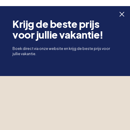
Krijg de beste prijs
voor jullie vakantie!
Boek direct via onze website en krijg de beste prijs voor
jullie vakantie.
Nymindegab Camping: Uw toevluchtsoord aan de
westkust
Welkom bij een echte
West-Jutlandse camping