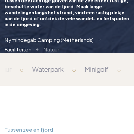
tussen de krachtige golven van de zee en het rustige,
beschutte water van de fjord. Maak lange
wandelingen langs het strand, vind een rustig plekje
aan de fjord of ontdek de vele wandel- en fietspaden
in de omgeving.
Nymindegab Camping (Netherlands)
Faciliteiten
Natuur
ur
Waterpark
Minigolf
Fie
Tussen zee en fjord